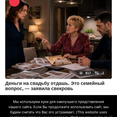
е
By
с
zheltok
я
ц
а
н
а
з
а
д
3
м
е
с
я
ц
а
н
а
з
817
-1
а
д
Деньги на свадьбу отдашь. Это семейный
вопрос, — заявила свекровь
3
м
Мы используем куки для наилучшего представления
е
By
с
zheltok
нашего сайта. Если Вы продолжите использовать сайт, мы
я
будем считать что Вас это устраивает. (This website uses
ц
ОБРАТНАЯ СВЯЗЬ
ПОЛИТИКА КОНФИДЕНЦИАЛЬНОСТИ
а