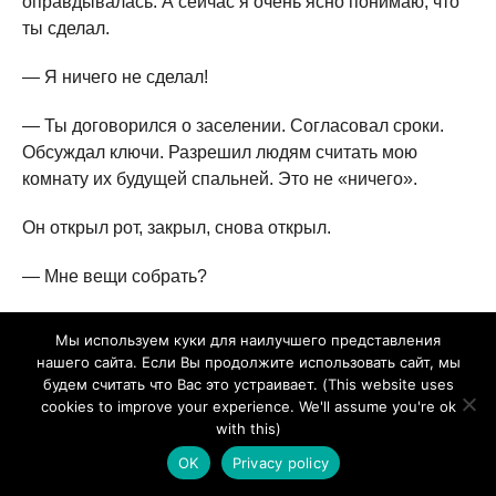
оправдывалась. А сейчас я очень ясно понимаю, что
ты сделал.
— Я ничего не сделал!
— Ты договорился о заселении. Согласовал сроки.
Обсуждал ключи. Разрешил людям считать мою
комнату их будущей спальней. Это не «ничего».
Он открыл рот, закрыл, снова открыл.
— Мне вещи собрать?
— Самое необходимое. Остальное обсудим потом.
Мы используем куки для наилучшего представления
нашего сайта. Если Вы продолжите использовать сайт, мы
— Ты серьёзно?
будем считать что Вас это устраивает. (This website uses
cookies to improve your experience. We'll assume you're ok
Вероника посмотрела на него так внимательно, что он
with this)
больше не спросил.
OK
Privacy policy