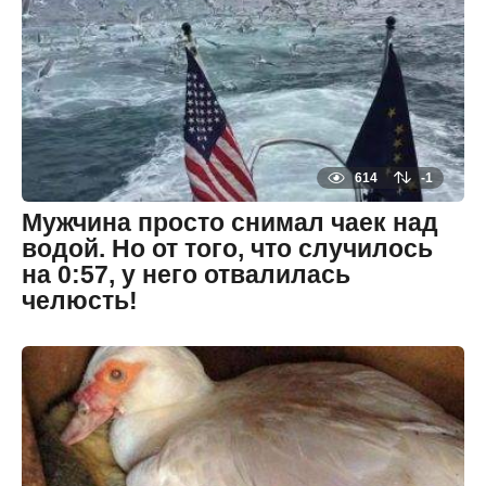
т
zheltok
н
а
з
а
д
8
л
е
т
н
а
614
-1
з
а
Мужчина просто снимал чаек над
д
водой. Но от того, что случилось
на 0:57, у него отвалилась
челюсть!
8
л
е
By
т
zheltok
н
а
з
а
д
8
л