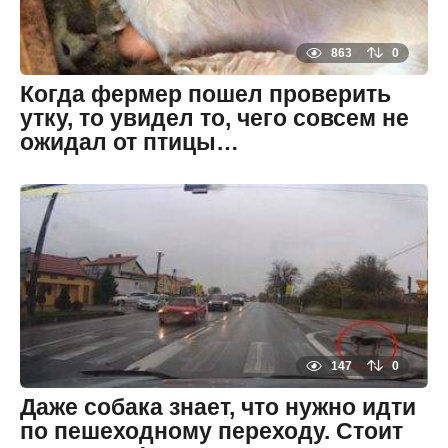
е
т
н
а
863
0
з
а
Когда фермер пошел проверить
д
утку, то увидел то, чего совсем не
ожидал от птицы…
8
л
е
By
т
zheltok
н
а
з
а
д
8
л
е
т
н
а
147
0
з
а
Даже собака знает, что нужно идти
д
по пешеходному переходу. Стоит