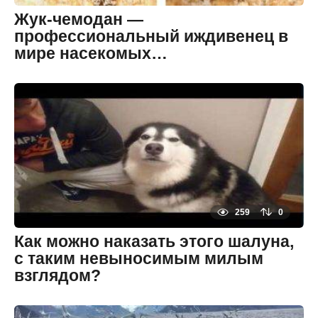
а
Жук-чемодан —
д
профессиональный иждивенец в
мире насекомых…
8
л
е
By
т
zheltok
н
а
з
а
д
8
л
е
т
н
а
259
0
з
а
Как можно наказать этого шалуна,
д
с таким невыносимым милым
взглядом?
8
л
е
By