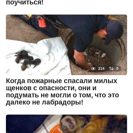
поучиться!
8
л
е
By
т
zheltok
н
а
з
а
д
8
л
е
т
н
а
214
0
з
а
Когда пожарные спасали милых
д
щенков с опасности, они и
подумать не могли о том, что это
далеко не лабрадоры!
8
л
е
By
т
zheltok
н
а