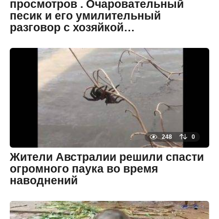
просмотров . Очаровательный
песик и его умилительный
разговор с хозяйкой…
6
л
е
By
т
zheltok
н
а
з
а
д
6
л
е
т
н
а
248
0
з
а
Жители Австралии решили спасти
д
огромного паука во время
наводнений
6
л
е
By
т
zheltok