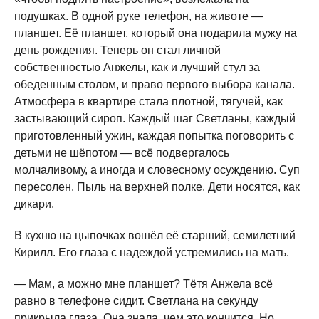
подушках. В одной руке телефон, на животе —
планшет. Её планшет, который она подарила мужу на
день рождения. Теперь он стал личной
собственностью Анжелы, как и лучший стул за
обеденным столом, и право первого выбора канала.
Атмосфера в квартире стала плотной, тягучей, как
застывающий сироп. Каждый шаг Светланы, каждый
приготовленный ужин, каждая попытка поговорить с
детьми не шёпотом — всё подвергалось
молчаливому, а иногда и словесному осуждению. Суп
пересолен. Пыль на верхней полке. Дети носятся, как
дикари.
В кухню на цыпочках вошёл её старший, семилетний
Кирилл. Его глаза с надеждой устремились на мать.
— Мам, а можно мне планшет? Тётя Анжела всё
равно в телефоне сидит. Светлана на секунду
прикрыла глаза. Она знала, чем это кончится. Но