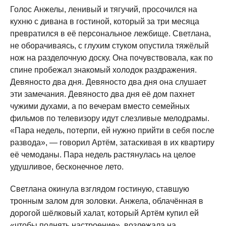
Голос Анжелы, ленивый и тягучий, просочился на
кухню с дивана в гостиной, который за три месяца
превратился в её персональное лежбище. Светлана,
не оборачиваясь, с глухим стуком опустила тяжёлый
нож на разделочную доску. Она почувствовала, как по
спине пробежал знакомый холодок раздражения.
Девяносто два дня. Девяносто два дня она слушает
эти замечания. Девяносто два дня её дом пахнет
чужими духами, а по вечерам вместо семейных
фильмов по телевизору идут слезливые мелодрамы.
«Пара недель, потерпи, ей нужно прийти в себя после
развода», — говорил Артём, затаскивая в их квартиру
её чемоданы. Пара недель растянулась на целое
удушливое, бесконечное лето.
Светлана окинула взглядом гостиную, ставшую
тронным залом для золовки. Анжела, облачённая в
дорогой шёлковый халат, который Артём купил ей
«чтобы поднять настроение», возлежала на