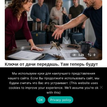
а
н
а
з
а
д
3
м
е
с
я
ц
а
н
а
з
1.2k
0
а
д
Ключи от дачи передашь. Там теперь будут
жить мои, — сказал Роман
Мы используем куки для наилучшего представления
3
м
нашего сайта. Если Вы продолжите использовать сайт, мы
е
By
будем считать что Вас это устраивает. (This website uses
с
zheltok
cookies to improve your experience. We'll assume you're ok
я
ц
with this)
а
н
OK
Privacy policy
а
з