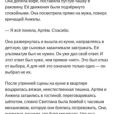
Она допила кофе, поставила пустую чашку в
раковину. Её движения были подчёркнуто
спокойными. Она посмотрела прямо на мужа, поверх
кричащей Анжелы.
— Я всё поняла, Артём. Спасибо.
Она развернулась и вышла из кухни, направляясь в
детскую, где сыновья заканчивали завтракать. Её
ультиматум был не нужен. Он уже дал свой ответ. И
этот ответ был хуже, чем прямое «нет». Это был отказ
от выбора. А для неё это означало только одно — он
выбрал не их.
После утренней сцены на кухне в квартире
воцарилась вязкая, неестественная тишина. Артём и
Анжела затаились в гостиной, переговариваясь
шёпотом, словно Светлана была бомбой с часовым
механизмом, которую они боялись потревожить. Они,
очевидно, решили, что буря миновала. Что она