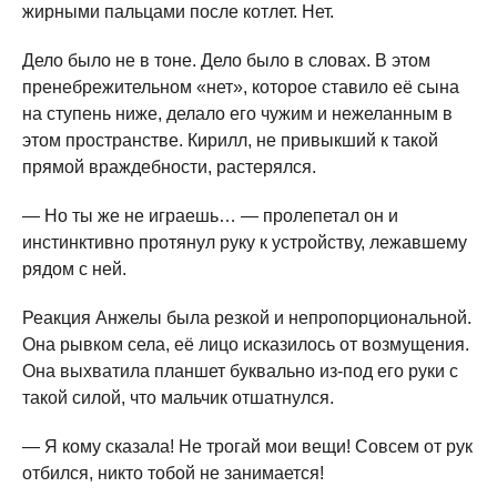
жирными пальцами после котлет. Нет.
Дело было не в тоне. Дело было в словах. В этом
пренебрежительном «нет», которое ставило её сына
на ступень ниже, делало его чужим и нежеланным в
этом пространстве. Кирилл, не привыкший к такой
прямой враждебности, растерялся.
— Но ты же не играешь… — пролепетал он и
инстинктивно протянул руку к устройству, лежавшему
рядом с ней.
Реакция Анжелы была резкой и непропорциональной.
Она рывком села, её лицо исказилось от возмущения.
Она выхватила планшет буквально из-под его руки с
такой силой, что мальчик отшатнулся.
— Я кому сказала! Не трогай мои вещи! Совсем от рук
отбился, никто тобой не занимается!