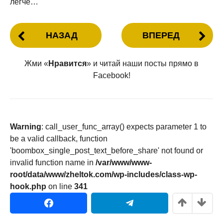
легче…
НАЗАД
ВПЕРЕД
Жми «
Нравится
» и читай наши посты прямо в
Facebook!
Warning
: call_user_func_array() expects parameter 1 to
be a valid callback, function
'boombox_single_post_text_before_share' not found or
invalid function name in
/var/www/www-
root/data/www/zheltok.com/wp-includes/class-wp-
hook.php
on line
341