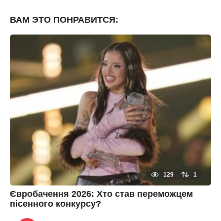
н
а
ВАМ ЭТО ПОНРАВИТСЯ:
з
а
д
129
1
Євробачення 2026: Хто став переможцем
пісенного конкурсу?
3