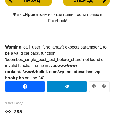
НАЗАД
ВПЕРЕД
Жми «
Нравится
» и читай наши посты прямо в
Facebook!
Warning
: call_user_func_array() expects parameter 1 to
be a valid callback, function
'boombox_single_post_text_before_share' not found or
invalid function name in
/var/www/www-
root/data/www/zheltok.com/wp-includes/class-wp-
hook.php
on line
341
9 лет назад
9
л
е
285
т