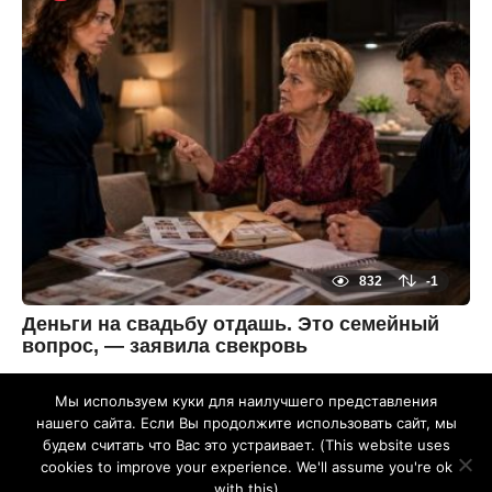
я
ц
а
н
а
з
а
д
3
м
е
с
я
ц
а
н
а
з
832
-1
а
д
Деньги на свадьбу отдашь. Это семейный
вопрос, — заявила свекровь
3
м
Мы используем куки для наилучшего представления
е
By
с
zheltok
нашего сайта. Если Вы продолжите использовать сайт, мы
я
будем считать что Вас это устраивает. (This website uses
ц
ОБРАТНАЯ СВЯЗЬ
ПОЛИТИКА КОНФИДЕНЦИАЛЬНОСТИ
а
cookies to improve your experience. We'll assume you're ok
н
ПОЛЬЗОВАТЕЛЬСКОЕ СОГЛАШЕНИЕ
with this)