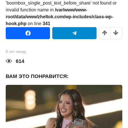
'boombox_single_post_text_before_share' not found or
invalid function name in
/var/www/www-
root/data/www/zheltok.com/wp-includes/class-wp-
hook.php
on line
341
-1
points
8 лет назад
8
л
е
614
т
н
а
ВАМ ЭТО ПОНРАВИТСЯ:
з
а
д