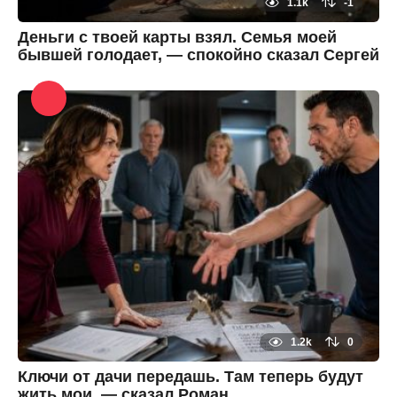
1.1k
-1
а
д
Деньги с твоей карты взял. Семья моей
бывшей голодает, — спокойно сказал Сергей
3
м
е
By
с
zheltok
я
ц
а
н
а
з
а
д
3
м
е
с
я
ц
а
н
а
з
1.2k
0
а
д
Ключи от дачи передашь. Там теперь будут
жить мои, — сказал Роман