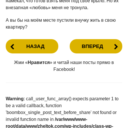
намекал, что готов взять меня под своё крыло. Но их
внезапная «любовь» меня не тронула.
А вы бы на моём месте пустили внучку жить в свою
квартиру?
НАЗАД
ВПЕРЕД
Жми «
Нравится
» и читай наши посты прямо в
Facebook!
Warning
: call_user_func_array() expects parameter 1 to
be a valid callback, function
'boombox_single_post_text_before_share' not found or
invalid function name in
/var/www/www-
root/data/www/zheltok.com/wp-includes/class-wp-