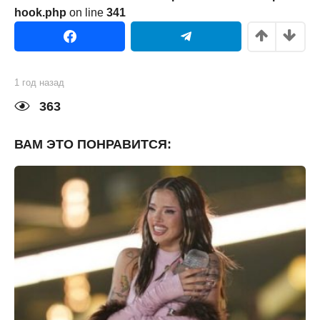
hook.php
on line
341
1 год назад
1
г
о
363
д
н
а
ВАМ ЭТО ПОНРАВИТСЯ:
з
а
д