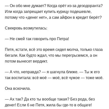
— Он обо мне думает? Когда орёт из-за дезодоранта?
Или когда запрещает купить курицу подешевле,
потому что «денег нет», а сам айфон в кредит берёт?
Свекровь возмутилась:
— Не смей так говорить про Петра!
Петя, кстати, всё это время сидел молча, только глаза
бегали. Как будто ждал, что мы перегрыземся, а он
потом вынесет вердикт.
— А что, неправда? — я шагнула ближе. — Ты ж его
так воспитала: всё моё — моё, всё чужое — тоже моё.
Она вскочила.
— Ах так? Да кто ты вообще такая? Без рода, без
денег! Если б не Петя, жила бы где-то в общаге!