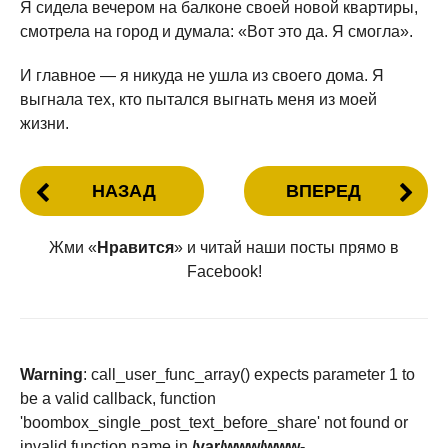
Я сидела вечером на балконе своей новой квартиры,
смотрела на город и думала: «Вот это да. Я смогла».
И главное — я никуда не ушла из своего дома. Я
выгнала тех, кто пытался выгнать меня из моей
жизни.
НАЗАД
ВПЕРЕД
Жми «
Нравится
» и читай наши посты прямо в
Facebook!
Warning
: call_user_func_array() expects parameter 1 to
be a valid callback, function
'boombox_single_post_text_before_share' not found or
invalid function name in
/var/www/www-