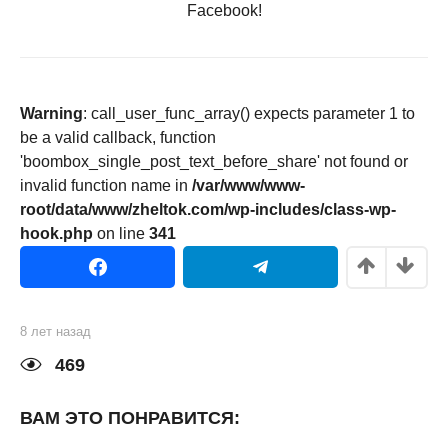
Facebook!
Warning
: call_user_func_array() expects parameter 1 to
be a valid callback, function
'boombox_single_post_text_before_share' not found or
invalid function name in
/var/www/www-
root/data/www/zheltok.com/wp-includes/class-wp-
hook.php
on line
341
8 лет назад
8
л
е
469
т
н
а
ВАМ ЭТО ПОНРАВИТСЯ:
з
а
д