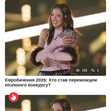
132
1
Євробачення 2026: Хто став переможцем
пісенного конкурсу?
3
м
е
By
с
zheltok
я
ц